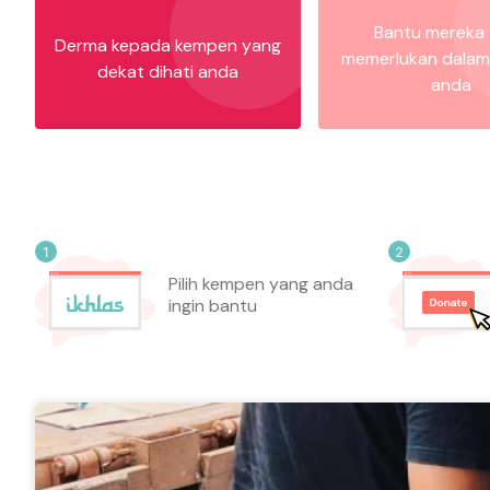
Bantu mereka
Derma kepada kempen yang
memerlukan dalam
dekat dihati anda
anda
Pilih kempen yang anda
ingin bantu