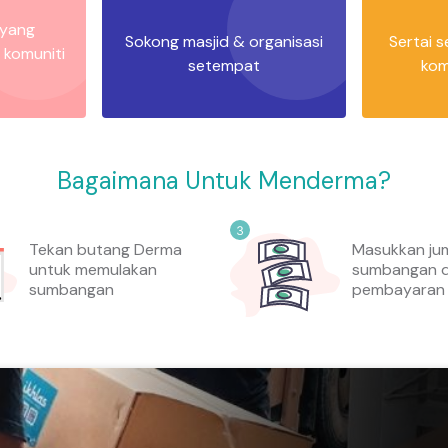
 yang
Sokong masjid & organisasi
Sertai 
 komuniti
setempat
kom
Bagaimana Untuk Menderma?
Tekan butang Derma
Masukkan ju
untuk memulakan
sumbangan d
sumbangan
pembayaran